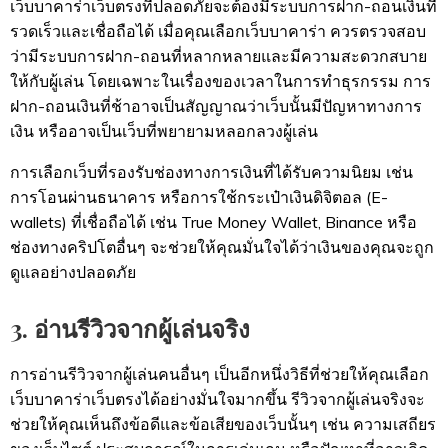
เว็บบาคาร่าเว็บตรงที่ปลอดภัยจะต้องมีระบบการฝาก-ถอนเงินที่
รวดเร็วและเชื่อถือได้ เมื่อคุณเลือกเว็บบาคาร่า ควรตรวจสอบ
ว่ามีระบบการฝาก-ถอนที่หลากหลายและมีความสะดวกสบาย
ให้กับผู้เล่น โดยเฉพาะในเรื่องของเวลาในการทำธุรกรรม การ
ฝาก-ถอนเงินที่ช้าอาจเป็นสัญญาณว่าเว็บนั้นมีปัญหาทางการ
เงิน หรืออาจเป็นเว็บที่พยายามหลอกลวงผู้เล่น
การเลือกเว็บที่รองรับช่องทางการเงินที่ได้รับความนิยม เช่น
การโอนผ่านธนาคาร หรือการใช้กระเป๋าเงินดิจิตอล (E-
wallets) ที่เชื่อถือได้ เช่น True Money Wallet, Binance หรือ
ช่องทางคริปโตอื่นๆ จะช่วยให้คุณมั่นใจได้ว่าเงินของคุณจะถูก
ดูแลอย่างปลอดภัย
3. อ่านรีวิวจากผู้เล่นจริง
การอ่านรีวิวจากผู้เล่นคนอื่นๆ เป็นอีกหนึ่งวิธีที่ช่วยให้คุณเลือก
เว็บบาคาร่าเว็บตรงได้อย่างมั่นใจมากขึ้น รีวิวจากผู้เล่นจริงจะ
ช่วยให้คุณเห็นถึงข้อดีและข้อเสียของเว็บนั้นๆ เช่น ความเสถียร