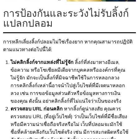
การป้องกันและระวังไม่รับลิ้งก์
แปลกปลอม
การหลีกเลี่ยงลิ้งก์ปลอมไม่ใช่เรื่องยาก หากคุณสามารถปฏิบัติ
ตามแนวทางต่อไปนี้ได้:
ไม่คลิกลิ้งก์จากแหล่งที่ไม่รู้จัก
ลิ้งก์ที่ส่งมาทางอีเมล,
ข้อความ หรือโซเชียลมีเดียจากบุคคลหรือองค์กรที่คุณ
ไม่รู้จัก มักจะเป็นลิ้งก์ที่มิจฉาชีพใช้ในการหลอกลวง
การคลิกลิ้งก์เหล่านี้อาจนำไปสู่เว็บไซต์ที่มีเจตนาหลอก
ลวง เช่น การขอข้อมูลส่วนตัวหรือข้อมูลทางการเงิน
ของคุณ ดังนั้น อย่าคลิกลิ้งก์ที่ไม่แน่ใจว่าเป็นของจริง
ตรวจสอบ URL ก่อนคลิก
หากลิ้งก์ดูน่าสงสัย คุณควร
ตรวจสอบ URL (ที่อยู่เว็บไซต์) ว่าเป็นเว็บไซต์ที่มีชื่อเสียง
หรือมีความน่าเชื่อถือจริงหรือไม่ เว็บที่ปลอมจะมักใช้
ชื่อที่คล้ายคลึงกับเว็บไซต์จริง เช่น มีการสะกดผิดหรือใช้