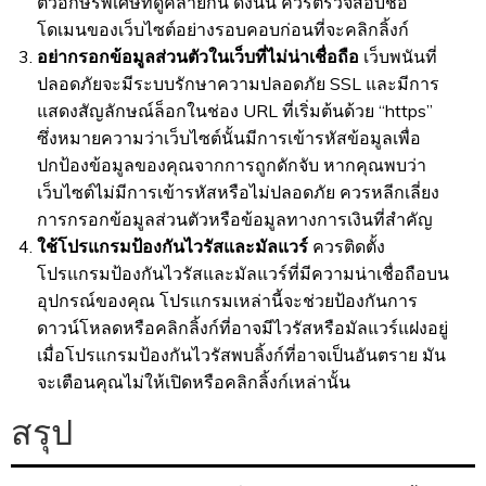
ตัวอักษรพิเศษที่ดูคล้ายกัน ดังนั้น ควรตรวจสอบชื่อ
โดเมนของเว็บไซต์อย่างรอบคอบก่อนที่จะคลิกลิ้งก์
อย่ากรอกข้อมูลส่วนตัวในเว็บที่ไม่น่าเชื่อถือ
เว็บพนันที่
ปลอดภัยจะมีระบบรักษาความปลอดภัย SSL และมีการ
แสดงสัญลักษณ์ล็อกในช่อง URL ที่เริ่มต้นด้วย “https”
ซึ่งหมายความว่าเว็บไซต์นั้นมีการเข้ารหัสข้อมูลเพื่อ
ปกป้องข้อมูลของคุณจากการถูกดักจับ หากคุณพบว่า
เว็บไซต์ไม่มีการเข้ารหัสหรือไม่ปลอดภัย ควรหลีกเลี่ยง
การกรอกข้อมูลส่วนตัวหรือข้อมูลทางการเงินที่สำคัญ
ใช้โปรแกรมป้องกันไวรัสและมัลแวร์
ควรติดตั้ง
โปรแกรมป้องกันไวรัสและมัลแวร์ที่มีความน่าเชื่อถือบน
อุปกรณ์ของคุณ โปรแกรมเหล่านี้จะช่วยป้องกันการ
ดาวน์โหลดหรือคลิกลิ้งก์ที่อาจมีไวรัสหรือมัลแวร์แฝงอยู่
เมื่อโปรแกรมป้องกันไวรัสพบลิ้งก์ที่อาจเป็นอันตราย มัน
จะเตือนคุณไม่ให้เปิดหรือคลิกลิ้งก์เหล่านั้น
สรุป