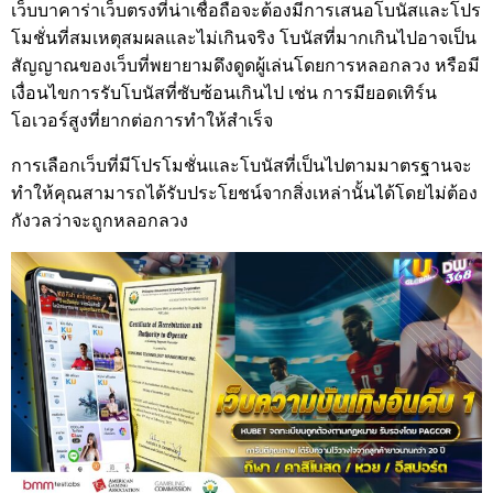
เว็บบาคาร่าเว็บตรงที่น่าเชื่อถือจะต้องมีการเสนอโบนัสและโปร
โมชั่นที่สมเหตุสมผลและไม่เกินจริง โบนัสที่มากเกินไปอาจเป็น
สัญญาณของเว็บที่พยายามดึงดูดผู้เล่นโดยการหลอกลวง หรือมี
เงื่อนไขการรับโบนัสที่ซับซ้อนเกินไป เช่น การมียอดเทิร์น
โอเวอร์สูงที่ยากต่อการทำให้สำเร็จ
การเลือกเว็บที่มีโปรโมชั่นและโบนัสที่เป็นไปตามมาตรฐานจะ
ทำให้คุณสามารถได้รับประโยชน์จากสิ่งเหล่านั้นได้โดยไม่ต้อง
กังวลว่าจะถูกหลอกลวง