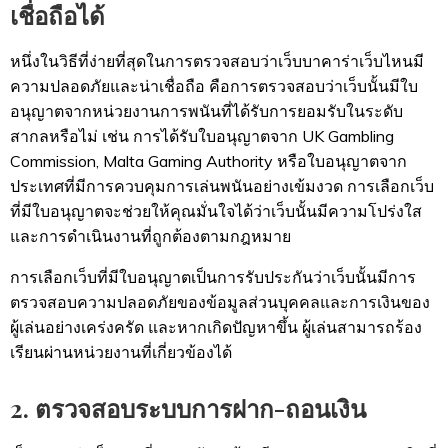
เชื่อถือได้
หนึ่งในวิธีที่ง่ายที่สุดในการตรวจสอบว่าเว็บบาคาร่าเว็บไหนมี
ความปลอดภัยและน่าเชื่อถือ คือการตรวจสอบว่าเว็บนั้นมีใบ
อนุญาตจากหน่วยงานการพนันที่ได้รับการยอมรับในระดับ
สากลหรือไม่ เช่น การได้รับใบอนุญาตจาก UK Gambling
Commission, Malta Gaming Authority หรือใบอนุญาตจาก
ประเทศที่มีการควบคุมการเล่นพนันอย่างเข้มงวด การเลือกเว็บ
ที่มีใบอนุญาตจะช่วยให้คุณมั่นใจได้ว่าเว็บนั้นมีความโปร่งใส
และการดำเนินงานที่ถูกต้องตามกฎหมาย
การเลือกเว็บที่มีใบอนุญาตเป็นการรับประกันว่าเว็บนั้นมีการ
ตรวจสอบความปลอดภัยของข้อมูลส่วนบุคคลและการเงินของ
ผู้เล่นอย่างเคร่งครัด และหากเกิดปัญหาขึ้น ผู้เล่นสามารถร้อง
เรียนผ่านหน่วยงานที่เกี่ยวข้องได้
2. ตรวจสอบระบบการฝาก-ถอนเงิน